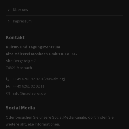
Über uns
Impressum
Kontakt
Kultur- und Tagungszentrum
Alte Mälzerei Mosbach GmbH & Co. KG
Alte Bergsteige 7
74821 Mosbach
++49 6261 92 92 0 (Verwaltung)
++49 6261 92 92 11
info@maelzerei.de
Social Media
Oder besuchen Sie unsere Social Media Kanäle, dort finden Sie
weitere aktuelle Informationen.