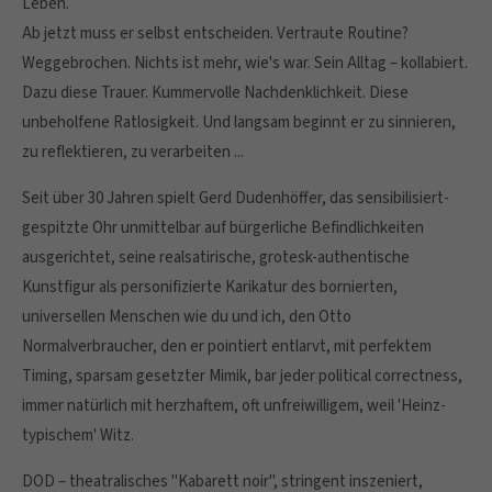
Leben.
info@yourdomain.com
Ab jetzt muss er selbst entscheiden. Vertraute Routine?
Weggebrochen. Nichts ist mehr, wie's war. Sein Alltag – kollabiert.
About us
Dazu diese Trauer. Kummervolle Nachdenklichkeit. Diese
Lorem ipsum dolor sit amet, consectetuer
unbeholfene Ratlosigkeit. Und langsam beginnt er zu sinnieren,
adipiscing elit.
zu reflektieren, zu verarbeiten ...
Aenean commodo ligula eget dolor. Aenean massa. Cum
Seit über 30 Jahren spielt Gerd Dudenhöffer, das sensibilisiert-
sociis natoque penatibus et magnis dis parturient montes,
gespitzte Ohr unmittelbar auf bürgerliche Befindlichkeiten
nascetur ridiculus mus. Donec quam felis, ultricies nec.
ausgerichtet, seine realsatirische, grotesk-authentische
Kunstfigur als personifizierte Karikatur des bornierten,
universellen Menschen wie du und ich, den Otto
Normalverbraucher, den er pointiert entlarvt, mit perfektem
Timing, sparsam gesetzter Mimik, bar jeder political correctness,
immer natürlich mit herzhaftem, oft unfreiwilligem, weil 'Heinz-
typischem' Witz.
DOD – theatralisches "Kabarett noir", stringent inszeniert,