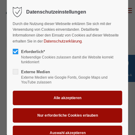
Menu
Datenschutzeinstellungen
Login
Durch die Nutzung dieser Webseite erklären Sie sich mit der
Benutzername
Verwendung von Cookies einverstanden. Detaillierte
Informationen über den Einsatz von Cookies auf dieser Webseite
Datenschutzerklärung
erhalten Sie in der
2026-10-08 20:00
.
Erforderlich*
Passwort
Notwendige Cookies zulassen damit die Website korrekt
funktioniert
Externe Medien
Shift+Alt+A
Externe Medien wie Google Fonts, Google Maps und
YouTube zulassen
Anmelden
Register
|
Lost your password?
Support
Lorem ipsum dolor sit amet: