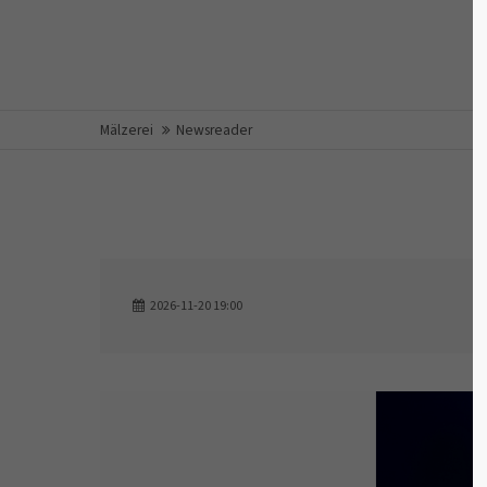
Login
Supp
Benutzername
Lorem ip
Mälzerei
Newsreader
2
Passwort
2026-11-20 19:00
We offer
Anmelden
Mon - Fr
Register
|
Lost your password?