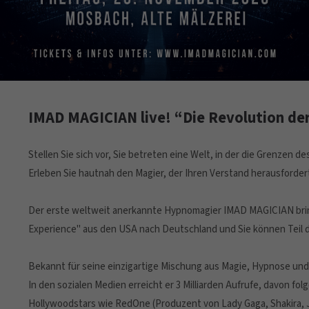
IMAD MAGICIAN live! “Die Revolution de
Stellen Sie sich vor, Sie betreten eine Welt, in der die Grenzen 
Erleben Sie hautnah den Magier, der Ihren Verstand herausforder
Der erste weltweit anerkannte Hypnomagier IMAD MAGICIAN br
Experience" aus den USA nach Deutschland und Sie können Teil d
Bekannt für seine einzigartige Mischung aus Magie, Hypnose un
In den sozialen Medien erreicht er 3 Milliarden Aufrufe, davon fo
Hollywoodstars wie RedOne (Produzent von Lady Gaga, Shakira, J