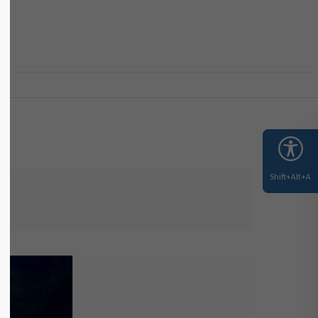
About us
STRONOMIE
FEIERN
ÜBER UNS
Lorem ipsum dolor sit amet,
consectetuer adipiscing elit.
Aenean commodo ligula eget dolor.
Aenean massa. Cum sociis natoque
penatibus et magnis dis parturient
montes, nascetur ridiculus mus. Donec
Shift+Alt+A
quam felis, ultricies nec.