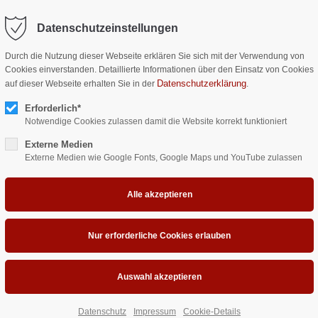
Datenschutzeinstellungen
ort
Get in touch
STARTSEITE
KULTUR UND TAGUNG
GA
Durch die Nutzung dieser Webseite erklären Sie sich mit der Verwendung von
Cookies einverstanden. Detaillierte Informationen über den Einsatz von Cookies
sum dolor sit amet:
Cybersteel Inc.
Datenschutzerklärung
auf dieser Webseite erhalten Sie in der
.
376-293 City Road, Suite 600
San Francisco, CA 94102
Erforderlich*
Notwendige Cookies zulassen damit die Website korrekt funktioniert
4h
/ 365days
Externe Medien
Have any questions?
Externe Medien wie Google Fonts, Google Maps und YouTube zulassen
+44 1234 567 890
Drop us a line
info@yourdomain.com
 support for our customers
i 8:00am - 5:00pm
(GMT +1)
Datenschutz
Impressum
Cookie-Details