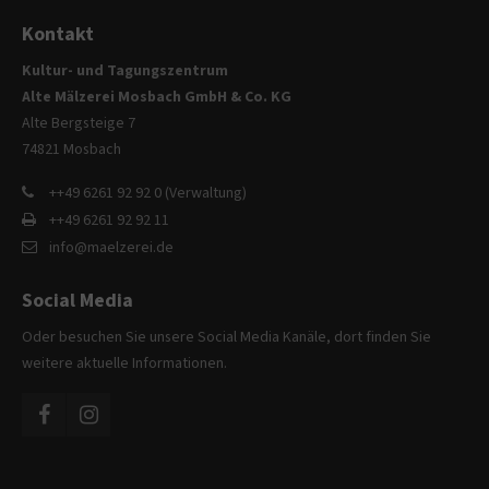
info@yourdomain.com
Kontakt
About us
Kultur- und Tagungszentrum
Alte Mälzerei Mosbach GmbH & Co. KG
Lorem ipsum dolor sit amet, consectetuer
Alte Bergsteige 7
adipiscing elit.
74821 Mosbach
Aenean commodo ligula eget dolor. Aenean massa. Cum
++49 6261 92 92 0 (Verwaltung)
sociis natoque penatibus et magnis dis parturient montes,
++49 6261 92 92 11
nascetur ridiculus mus. Donec quam felis, ultricies nec.
info@maelzerei.de
Social Media
Oder besuchen Sie unsere Social Media Kanäle, dort finden Sie
weitere aktuelle Informationen.