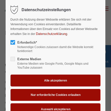
Menu
Datenschutzeinstellungen
Login
Durch die Nutzung dieser Webseite erklären Sie sich mit der
Benutzername
Verwendung von Cookies einverstanden. Detaillierte
Informationen über den Einsatz von Cookies auf dieser Webseite
Flash Mob
Datenschutzerklärung
erhalten Sie in der
.
Erforderlich*
2018-11-01, 18:00–19:00
Passwort
Notwendige Cookies zulassen damit die Website korrekt
ORT: INNSBRUCK
funktioniert
Externe Medien
Shift+Alt+A
Externe Medien wie Google Fonts, Google Maps und
Where:
Berlin
YouTube zulassen
Costs:
45 €
Anmelden
One morning, when Gregor Samsa woke from troubled dreams,
Register
|
Lost your password?
he found himself transformed in his bed into a horrible vermin. He
Support
lay on his armour-like back, and if he lifted his head a little he
could see his brown belly, slightly domed and divided by arches
Lorem ipsum dolor sit amet:
into stiff sections. The bedding was hardly able to cover it and