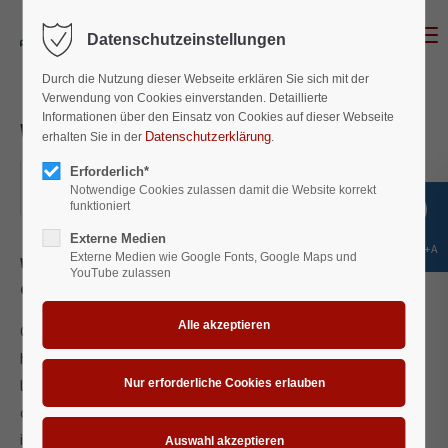
Menu
Datenschutzeinstellungen
Login
Durch die Nutzung dieser Webseite erklären Sie sich mit der
Benutzername
Verwendung von Cookies einverstanden. Detaillierte
Informationen über den Einsatz von Cookies auf dieser Webseite
Workshop
Datenschutzerklärung
erhalten Sie in der
.
Erforderlich*
2018-05-11, 16:00–17:00
Passwort
Notwendige Cookies zulassen damit die Website korrekt
ORT: BERLIN
funktioniert
Externe Medien
Shift+Alt+A
Externe Medien wie Google Fonts, Google Maps und
Where:
Berlin
YouTube zulassen
Costs:
45 €
Anmelden
One morning, when Gregor Samsa woke from troubled dreams,
Register
|
Lost your password?
he found himself transformed in his bed into a horrible vermin. He
Support
lay on his armour-like back, and if he lifted his head a little he
could see his brown belly, slightly domed and divided by arches
Lorem ipsum dolor sit amet:
into stiff sections. The bedding was hardly able to cover it and