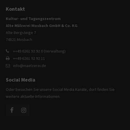
info@yourdomain.com
Kontakt
About us
Kultur- und Tagungszentrum
Alte Mälzerei Mosbach GmbH & Co. KG
Lorem ipsum dolor sit amet, consectetuer
Alte Bergsteige 7
adipiscing elit.
74821 Mosbach
Aenean commodo ligula eget dolor. Aenean massa. Cum
++49 6261 92 92 0 (Verwaltung)
sociis natoque penatibus et magnis dis parturient montes,
++49 6261 92 92 11
nascetur ridiculus mus. Donec quam felis, ultricies nec.
info@maelzerei.de
Social Media
Oder besuchen Sie unsere Social Media Kanäle, dort finden Sie
weitere aktuelle Informationen.