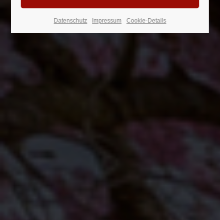
24h
Datenschutz
Impressum
Cookie-Details
/ 365days
We offer support for our customers
Mon - Fri 8:00am - 5:00pm
(GMT +1)
Get in touch
Cybersteel Inc.
376-293 City Road, Suite 600
San Francisco, CA 94102
Have any questions?
+44 1234 567 890
Drop us a line