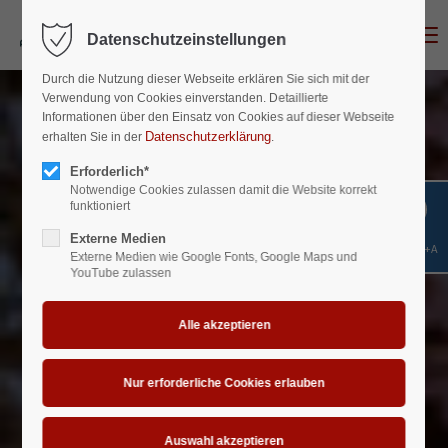
Menu
Datenschutzeinstellungen
Login
Durch die Nutzung dieser Webseite erklären Sie sich mit der
Benutzername
Verwendung von Cookies einverstanden. Detaillierte
Informationen über den Einsatz von Cookies auf dieser Webseite
Datenschutzerklärung
erhalten Sie in der
.
Erforderlich*
Passwort
Notwendige Cookies zulassen damit die Website korrekt
funktioniert
Externe Medien
Shift+Alt+A
Externe Medien wie Google Fonts, Google Maps und
YouTube zulassen
Anmelden
Register
|
Lost your password?
Support
Lorem ipsum dolor sit amet: