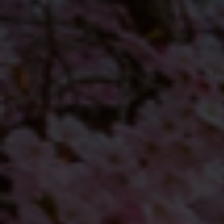
info@yourdomain.com
About us
Lorem ipsum dolor sit amet, consectetuer
adipiscing elit.
Aenean commodo ligula eget dolor. Aenean massa. Cum
sociis natoque penatibus et magnis dis parturient montes,
nascetur ridiculus mus. Donec quam felis, ultricies nec.